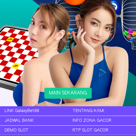
MAIN SEKARANG
LINK GalaxyBet88
TENTANG KAMI
JADWAL BANK
INFO ZONA GACOR
DEMO SLOT
RTP SLOT GACOR